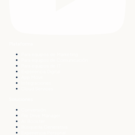
Plataforma
Para equipos de Marketing
Para equipos de Comunicación
Para equipos de IT
Experiencia Digital
App Móvil
Integraciones
Cloud Services
Soluciones
Conversión
File Drive Manager
AI Booster
Búsqueda Generativa
Experiencia Personal