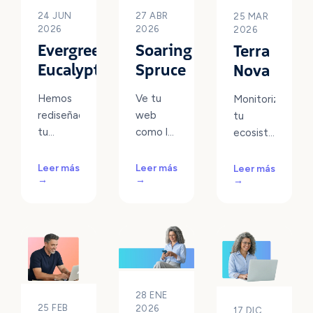
24 JUN
27 ABR
25 MAR
2026
2026
2026
Evergreen
Soaring
Terra
Eucalyptus
Spruce
Nova
Hemos
Ve tu
Monitoriza
rediseñado
web
tu
tu
como la
ecosistema
primer
ve
web en
día en
Google
tiempo
Leer más
Leer más
Leer más
→
→
→
Griddo:
con el
real con
acceso
nuevo
la nueva
guiado
SEO
Griddo
para
Outline,
App, y
nuevos
indexa al
prepara
usuarios,
instante
tu
una
en Bing
contenido
28 ENE
pestaña
y otros
para la
25 FEB
2026
17 DIC