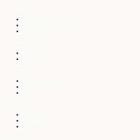
Precios
Planes de Licencia
Calculadora de Licencias
Comparativas
Journal
Portada
Suscríbete
Partners
Red de Partners
Hazte Partner
Atlas
Releases
Novedades
Changelog
Roadmap
Soporte