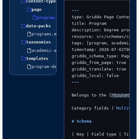
content-types
page
---
type: Griddo Page Content T
program.md
title: Program
data-packs
description: Degree program
programs.md
resource: src/schemas/conte
taxonomies
tags: [program, academic-of
timestamp: 2026-07-02T00:00
academic-area.md
griddo_schema_type: PageCon
templates
griddo_from_page: true
program-detail.md
griddo_translate: true
griddo_local: false
---
Belongs to the [
PROGRAMS da
Category fields (
`MultiChec
# Schema
| Key | Field type | Title 