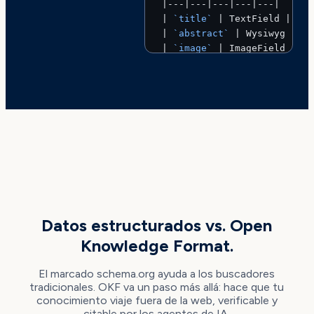
|---|---|---|---|---|
| 
`title`
 | TextField | Tit
| 
`abstract`
 | Wysiwyg (not
| 
`image`
 | ImageField | Im
| 
`centers`
 | MultiCheckSel
| 
`schools`
 | MultiCheckSel
| 
`programTypes`
 | MultiChe
| 
`academicAreas`
 | MultiCh
| 
`languages`
 | MultiCheckS
| 
`modalities`
 | MultiCheck
| 
`intake`
 | DateField | St
| 
`duration`
 | TextField | 
| 
`seats`
 | TextField | Sea
MÁS ALLÁ DE SCHEMA.ORG
| 
`data`
 | ReferenceField |
Datos estructurados vs. Open
# Relationships
Knowledge Format.
-
 Filtered in [
ProgramsDist
-
 [
STUDY_PLAN
](
../simple/st
El marcado schema.org ayuda a los buscadores
-
 [
TESTIMONIAL
](
../simple/t
tradicionales. OKF va un paso más allá: hace que tu
conocimiento viaje fuera de la web, verificable y
citable por los agentes de IA.
# Citations