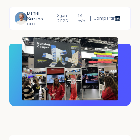
Daniel
2 jun
14
|
|
Compartir
Serrano
2026
min
CEO
Compartir