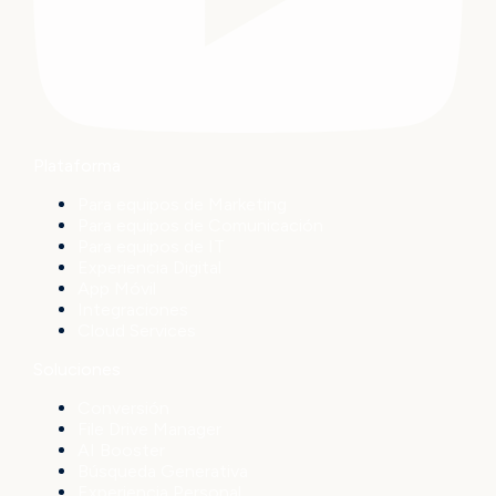
Plataforma
Para equipos de Marketing
Para equipos de Comunicación
Para equipos de IT
Experiencia Digital
App Móvil
Integraciones
Cloud Services
Soluciones
Conversión
File Drive Manager
AI Booster
Búsqueda Generativa
Experiencia Personal