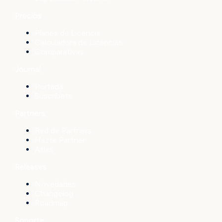
Precios
Planes de Licencia
Calculadora de Licencias
Comparativas
Journal
Portada
Suscríbete
Partners
Red de Partners
Hazte Partner
Atlas
Releases
Novedades
Changelog
Roadmap
Soporte