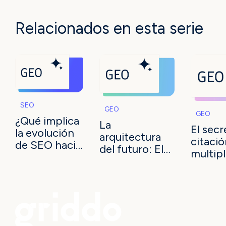
Relacionados en esta serie
SEO
GEO
GEO
¿Qué implica
La
El secr
la evolución
arquitectura
citació
de SEO hacia
del futuro: El
multip
GEO para las
rol de la
¿Sabe 
universidades
infraestructura
univer
en 2025?
web en el éxito
dónde 
de la búsqueda
IA?
generativa