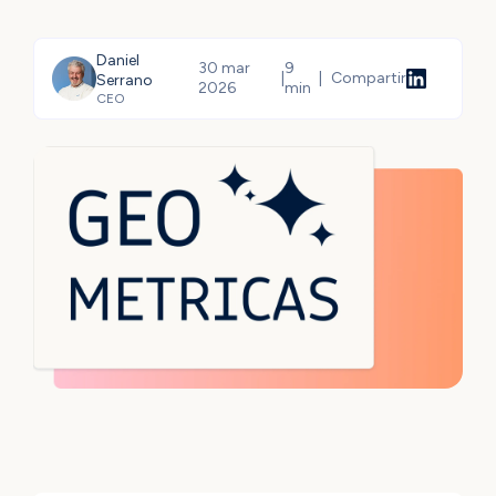
Daniel
30 mar
9
|
|
Compartir
Serrano
2026
min
CEO
Compartir