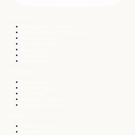
Plataforma
Para equipos de Marketing
Para equipos de Comunicación
Para equipos de IT
Experiencia Digital
App Móvil
Integraciones
Cloud Services
Soluciones
Conversión
File Drive Manager
AI Booster
Búsqueda Generativa
Experiencia Personal
Precios
Planes de Licencia
Calculadora de Licencias