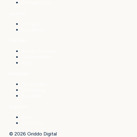
Comparativas
Journal
Portada
Suscríbete
Partners
Red de Partners
Hazte Partner
Atlas
Releases
Novedades
Changelog
Roadmap
Soporte
Docs
Contacto
© 2026 Griddo Digital