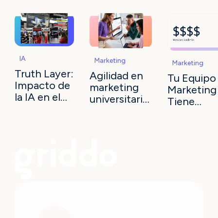
IA
Marketing
Marketing
Truth Layer:
Agilidad en
Tu Equipo
Impacto de
marketing
Marketing
la IA en el
universitario:
Tiene
marketing
ejecutar es
Herramien
universitario
la ventaja
Lo Que N
Tiene Es
Tiempo.